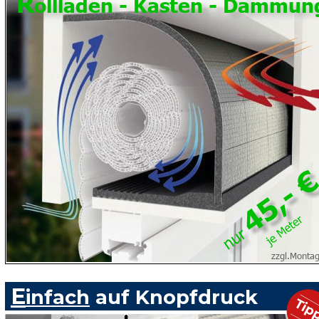
R
ollladen - Kasten - Dämmun
zzgl.Monta
E
infach
 auf Knopfdruck