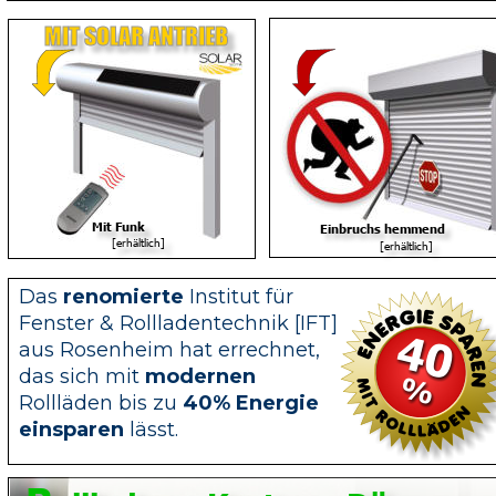
MIT SOLAR ANTRIEB
Mit Funk
Einbruchs hemmend
      [erhältlich]
  [erhältlich]
Das 
renomierte
 Institut für 
Fenster & Rollladentechnik [IFT] 
aus Rosenheim hat errechnet, 
das sich mit 
modernen
Rollläden bis zu 
40% Energie 
einsparen
 lässt.